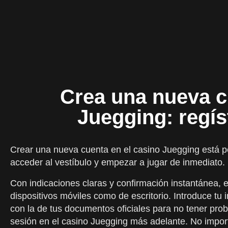
Crea una nueva c
Juegging: regís
Crear una nueva cuenta en el casino Juegging está p
acceder al vestíbulo y empezar a jugar de inmediato.
Con indicaciones claras y confirmación instantánea, e
dispositivos móviles como de escritorio. Introduce tu
con la de tus documentos oficiales para no tener probl
sesión en el casino Juegging más adelante. No import