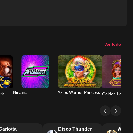
Ver todo
Nirvana
Aztec Warrior Princess
rk
Golden Lamp
Carlotta
Disco Thunder
Wardo