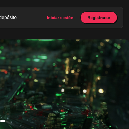
depósito
Iniciar sesión
Registrarse
-