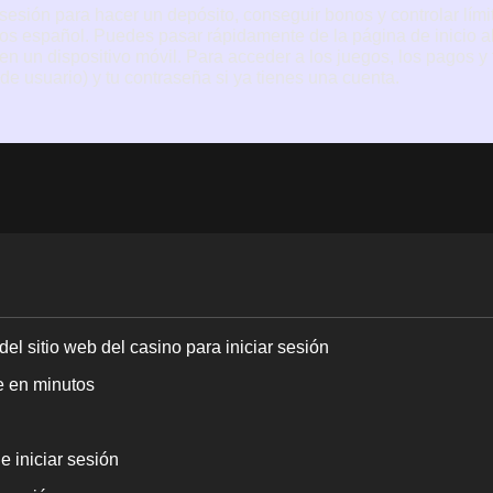
a sesión para hacer un depósito, conseguir bonos y controlar lím
s español. Puedes pasar rápidamente de la página de inicio al v
n un dispositivo móvil. Para acceder a los juegos, los pagos y 
de usuario) y tu contraseña si ya tienes una cuenta.
 del sitio web del casino para iniciar sesión
e en minutos
 iniciar sesión